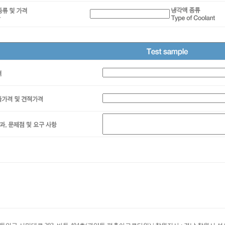
용 휠 규격
사용량 (월, 일, 년)
용 휠의 성능 및 개선 요구 사항
업 조건
계 및 형태
목
작업 소재
재 경도
총 연마량
마량
절삭연마량
속도
피드