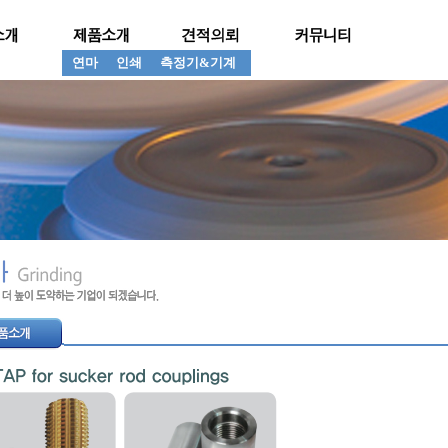
연마
인쇄
측정기&기계