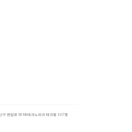
산구 완암로 50 SK테크노파크 테크동 1117호