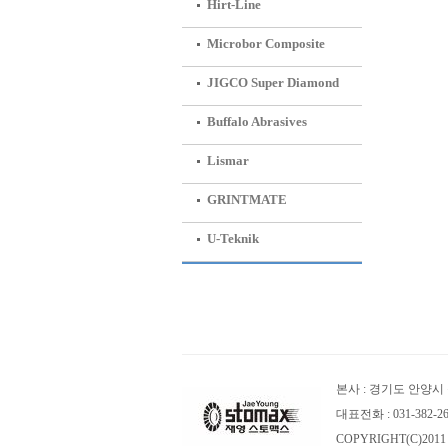
Hirt-Line
Microbor Composite
JIGCO Super Diamond
Buffalo Abrasives
Lismar
GRINTMATE
U-Teknik
본사 : 경기도 안양시 
대표전화 : 031-382-2614~
COPYRIGHT(C)2011 