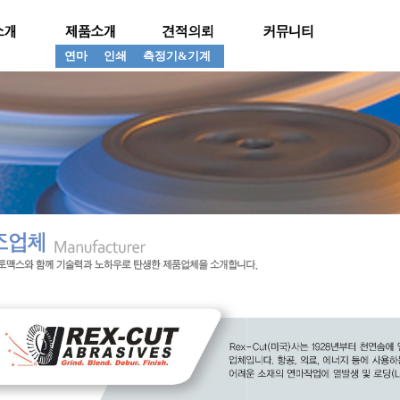
연마
인쇄
측정기&기계