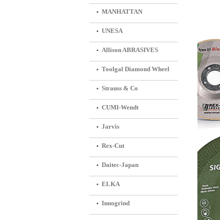
MANHATTAN
UNESA
회사소
Allison ABRASIVES
Toolgal Diamond Wheel
Strauss & Co
CUMI-Wendt
Jarvis
Rex-Cut
Daitec-Japan
ELKA
Innogrind