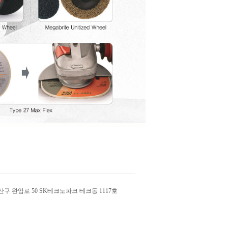
산구 완암로 50 SK테크노파크 테크동 1117호